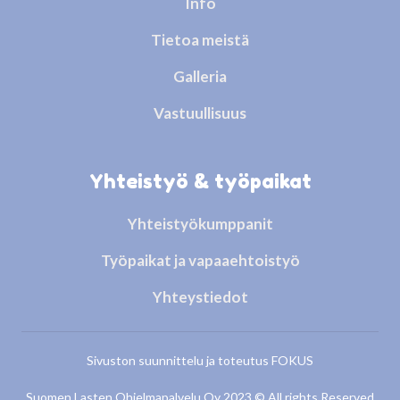
Info
Tietoa meistä
Galleria
Vastuullisuus
Yhteistyö & työpaikat
Yhteistyökumppanit
Työpaikat ja vapaaehtoistyö
Yhteystiedot
Sivuston suunnittelu ja toteutus
FOKUS
Suomen Lasten Ohjelmapalvelu Oy 2023 © All rights Reserved