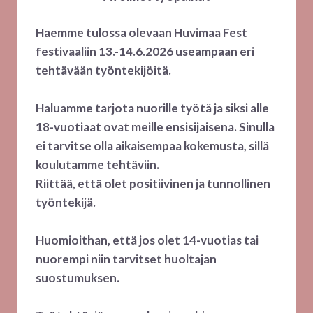
Haemme tulossa olevaan Huvimaa Fest
festivaaliin 13.-14.6.2026 useampaan eri
tehtävään työntekijöitä.
Haluamme tarjota nuorille työtä ja siksi alle
18-vuotiaat ovat meille ensisijaisena. Sinulla
ei tarvitse olla aikaisempaa kokemusta, sillä
koulutamme tehtäviin.
Riittää, että olet positiivinen ja tunnollinen
työntekijä.
Huomioithan, että jos olet 14-vuotias tai
nuorempi niin tarvitset huoltajan
suostumuksen.