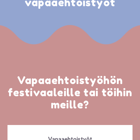
vapaaehtoistyöt
Vapaaehtoistyöhön
festivaaleille tai töihin
meille?
Vapaaehtoistyöt